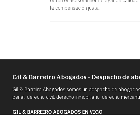
obtén el asesoramiento legal de calidad
la compensación justa.
Gil & Barreiro Abogados - Despacho de ab
Gil & Barreiro Abogados somos un despacho de abogados co
penal, derecho civil, derecho inmobiliario, derecho mercantil.
GIL & BARREIRO ABOGADOS EN VIGO
Dirección:
Calle Venezuela, 33 2º Izqda. - 36203
Vigo (Pontevedra)