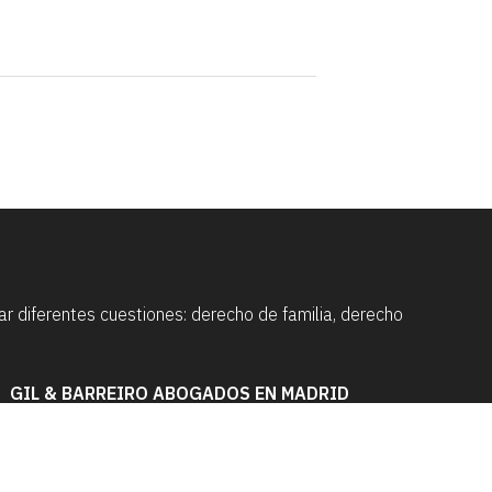
 diferentes cuestiones: derecho de familia, derecho
GIL & BARREIRO ABOGADOS EN MADRID
Dirección:
Calle de Ferraz, 2, 2º Izda. - 28008
Madrid