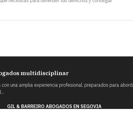
 que necesitas para defender tus derechos y conseguir
ogados multidisciplinar
n una amplia experiencia profesional, preparados para abordar
..
GIL & BARREIRO ABOGADOS EN SEGOVIA
Dirección:
Calle del Mal Consejo, 5-7 - 40001
Segovia