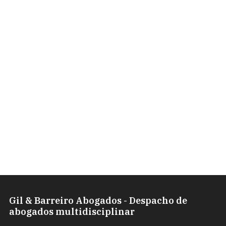
Derecho Mercantil
Derecho Penal
Derecho Urbanístico
Herencia y Sucesiones
Divorcios
Ley de Segunda Oportunidad
Concurso de acreedores
Gil & Barreiro Abogados - Despacho de
abogados multidisciplinar