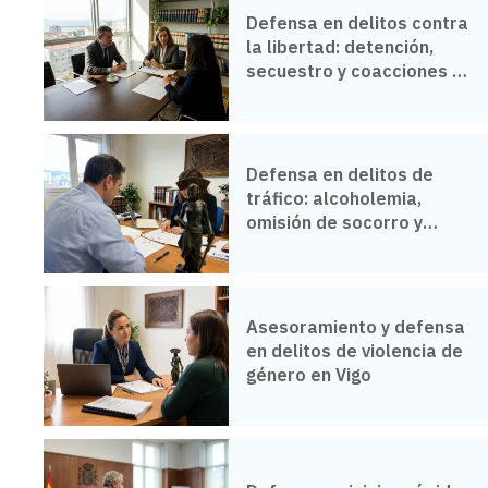
Todos los servicios
Defensa en delitos contra
la libertad: detención,
Derecho Civil
secuestro y coacciones en
Vigo
Derecho inmobiliario
Derecho Mercantil
Defensa en delitos de
tráfico: alcoholemia,
Derecho Penal
omisión de socorro y
conducción temeraria en
Derecho Urbanístico
Vigo
Herencia y Sucesiones
Asesoramiento y defensa
en delitos de violencia de
Divorcios
género en Vigo
Ley de Segunda Oportunidad
Concurso de acreedores