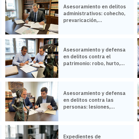
Asesoramiento en delitos
administrativos: cohecho,
prevaricación,
urbanísticos en Vigo
Asesoramiento y defensa
en delitos contra el
patrimonio: robo, hurto,
daños en Vigo
Asesoramiento y defensa
en delitos contra las
personas: lesiones,
homicidio, asesinato en
Vigo
Expedientes de