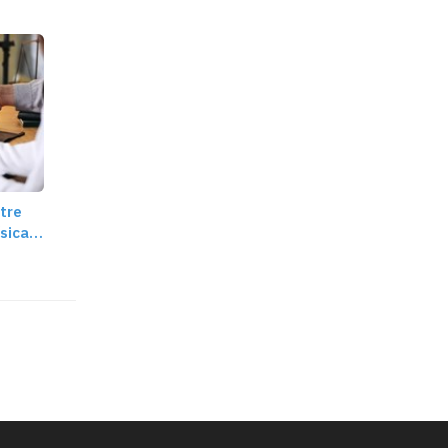
tre
sica y