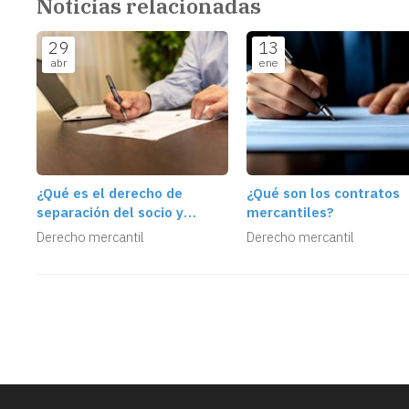
Noticias relacionadas
29
13
abr
ene
¿Qué es el derecho de
¿Qué son los contratos
separación del socio y
mercantiles?
cuándo se puede ejercer?
Derecho mercantil
Derecho mercantil