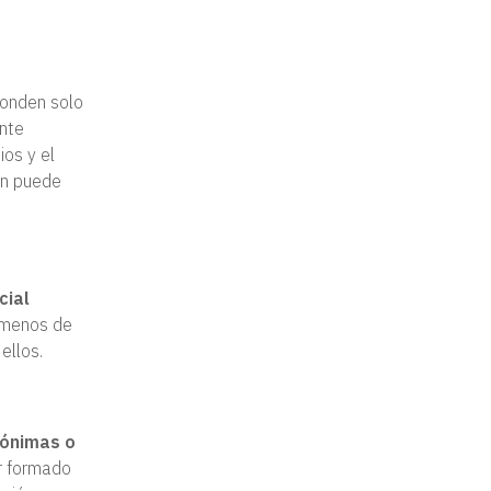
ponden solo
ente
os y el
ón puede
.
cial
l menos de
ellos.
nónimas o
ar formado