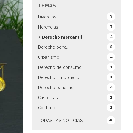
TEMAS
Divorcios
7
Herencias
7
Derecho mercantil
4
Derecho penal
8
Urbanismo
4
Derecho de consumo
1
Derecho inmobiliario
3
Derecho bancario
4
Custodias
1
Contratos
1
TODAS LAS NOTICIAS
40