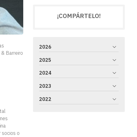
¡COMPÁRTELO!
as
2026
 & Barreiro
2025
2024
2023
2022
tal
ones
ina
r socios o