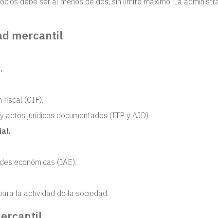
socios debe ser al menos de dos, sin límite máximo. La administr
ad mercantil
.
 fiscal (CIF).
 y actos jurídicos documentados (ITP y AJD).
al.
ades económicas (IAE).
ara la actividad de la sociedad.
ercantil