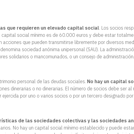
s que requieren un elevado capital social
. Los socios res
El capital social mínimo es de 60.000 euros y debe estar totalm
 acciones que pueden transmitirse libremente por diversos medi
e denomina sociedad anónima unipersonal (SAU). La administraci
dores solidarios o mancomunados, o un consejo de administración
trimonio personal de las deudas sociales.
No hay un capital so
nes dinerarias o no dinerarias. El número de socios debe ser a
 ejercida por uno o varios socios o por un tercero designado por 
rísticas de las sociedades colectivas y las sociedades a
tarios. No hay un capital social mínimo establecido y puede est