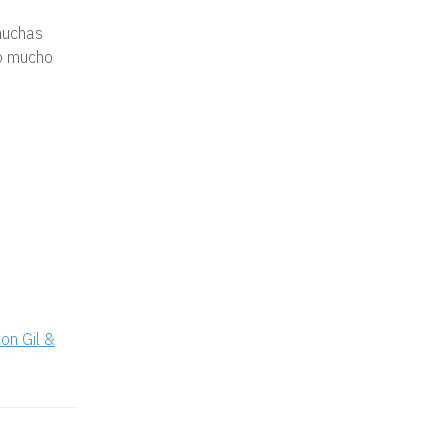
 muchas
no mucho
on Gil &