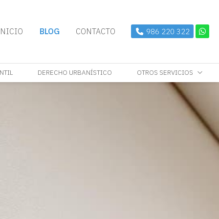
INICIO
BLOG
CONTACTO
986 220 322
NTIL
DERECHO URBANÍSTICO
OTROS SERVICIOS