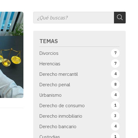
TEMAS
Divorcios
7
Herencias
7
Derecho mercantil
4
Derecho penal
8
Urbanismo
4
Derecho de consumo
1
Derecho inmobiliario
3
Derecho bancario
4
Custodias
1