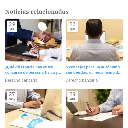
Noticias relacionadas
29
23
jul
jun
¿Qué diferencia hay entre
5 consejos para un autónomo
concurso de persona física y
con deudas: el mecanismo de
de persona jurídica?
segunda oportunidad
Derecho bancario
Derecho bancario
27
29
may
abr